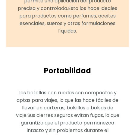
permite una aplicación del producto
personalizados.
precisa y controlada.Esto los hace ideales
para productos como perfumes, aceites
esenciales, sueros y otras formulaciones
líquidas.
Portabilidad
05
Las botellas con ruedas son compactas y
aptas para viajes, lo que las hace fáciles de
Producción en talleres libres de polvo
llevar en carteras, bolsillos o bolsas de
con estricto sistema de control de
calidad.
viaje.Sus cierres seguros evitan fugas, lo que
garantiza que el producto permanezca
intacto y sin problemas durante el