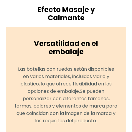
Efecto Masaje y
Calmante
El movimiento de rodadura de la bola sobre
Versatilidad en el
la piel proporciona un suave masaje y
sensación calmante, favoreciendo la
embalaje
relajación y mejorando la absorción del
producto.Esto hace que las botellas con
Las botellas con ruedas están disponibles
ruedas sean populares para productos de
en varios materiales, incluidos vidrio y
aromaterapia, cuidado de la piel y alivio
plástico, lo que ofrece flexibilidad en las
muscular.
opciones de embalaje.Se pueden
personalizar con diferentes tamaños,
formas, colores y elementos de marca para
que coincidan con la imagen de la marca y
los requisitos del producto.