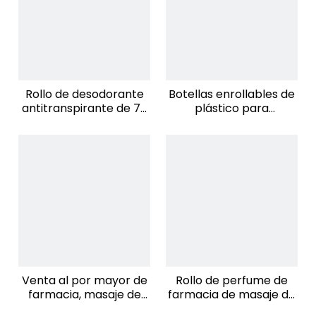
Rollo de desodorante
Botellas enrollables de
antitranspirante de 70
plástico para
ml en botella con bola
desodorante vacías
de rodillo extraíble,
personalizadas de 50
botellas de plástico
ml, botella enrollable
recargables con rodillo
de 50 ml, envases de
botellas enrollables de
plástico con bola
rodante
Venta al por mayor de
Rollo de perfume de
farmacia, masaje de
farmacia de masaje de
color personalizado,
color personalizado al