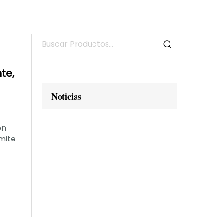
te,
Noticias
on
mite