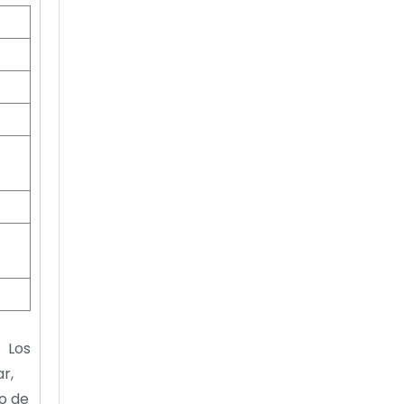
. Los
r,
o de