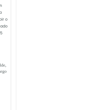
n
a
bir o
tado
65
lde,
argo