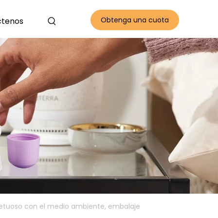
Obtenga una cuota
ctenos
gratis
petuoso con el medio ambiente, embalaje