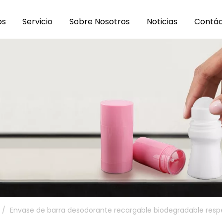
os
Servicio
Sobre Nosotros
Noticias
Contá
/
Envase de barra desodorante recargable biodegradable res