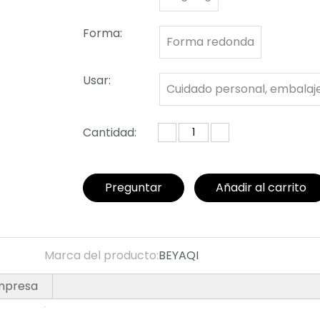
Forma:
Forma redonda
Usar:
Cuidado personal, embalaj
envases de desodorante
Cantidad:
Preguntar
Añadir al carrito
Marca del producto:
BEYAQI
empresa