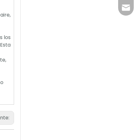
sales1
aire,
s los
.Esta
te,
ño
ente: