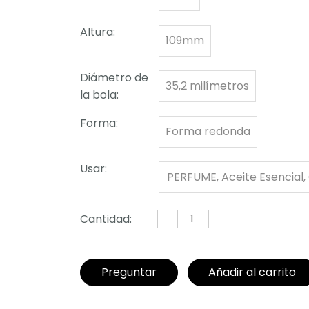
Altura:
109mm
Diámetro de
35,2 milímetros
la bola:
Forma:
Forma redonda
Usar:
PERFUME, Aceite Esencial,
o Cosmético
Cantidad:
Preguntar
Añadir al carrito