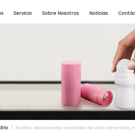
os
Servicio
Sobre Nosotros
Noticias
Contá
drio
/
Botellas desodorantes enrollables de vidrio esmerilado, 