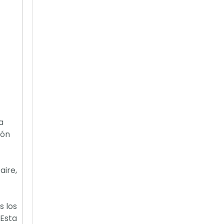
a
ión
aire,
s los
.Esta