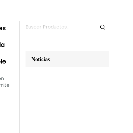
es
la
Noticias
ble
on
mite