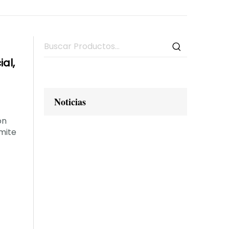
al,
Noticias
on
mite