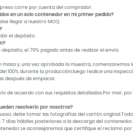
 expreso corre por cuenta del comprador.
dos en un solo contenedor en mi primer pedido?
debe llegar a nuestro MOQ.
?
bir el depósito.
an?
epósito, el 70% pagado antes de realizar el envío.
n masa y, una vez aprobada la muestra, comenzaremos l
del 100% durante la producción;luego realice una inspecc
ías después de empacar.
ío de acuerdo con sus requisitos detallados.Por mar, por 
pueden resolverlo por nosotros?
uoso, debe tomar las fotografías del cartón original.Todo
7 días hábiles posteriores a la descarga del contenedor
ontenedor.Le aconsejaremos que certifique el reclamo por