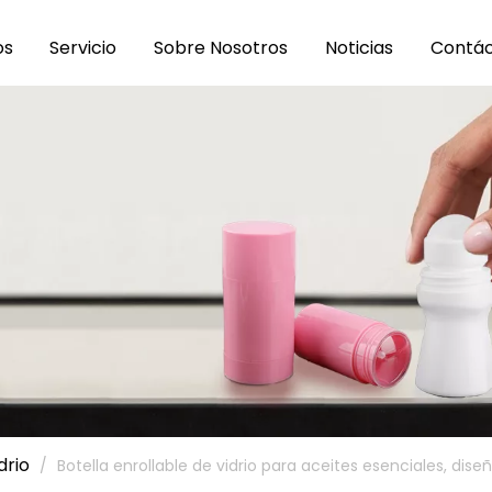
os
Servicio
Sobre Nosotros
Noticias
Contá
drio
/
Botella enrollable de vidrio para aceites esenciales, diseñ