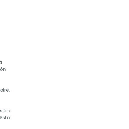
a
ión
aire,
s los
.Esta