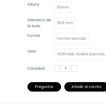
Altura:
110mm
Diámetro de
28,6 mm
la bola:
Forma:
Forma redonda
Usar:
PERFUME, Aceite Esencial,
o Cosmético
Cantidad:
Preguntar
Añadir al carrito