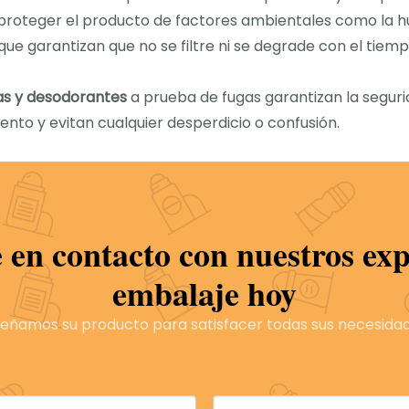
en proteger el producto de factores ambientales como la
que garantizan que no se filtre ni se degrade con el tiemp
as y desodorantes
a prueba de fugas garantizan la seguri
to y evitan cualquier desperdicio o confusión.
robustas y duraderas pueden soportar caídas o impactos si
dad del producto interno.
 en contacto con nuestros exp
ad, como plásticos, plásticos laminados y opciones ecológ
con durabilidad y protección contra fugas. Esto garantiz
embalaje hoy
tes.
señamos su producto para satisfacer todas sus necesidad
otellas modernas de barras desodorantes?
las marcas actuales de belleza y cuidado personal. Con e