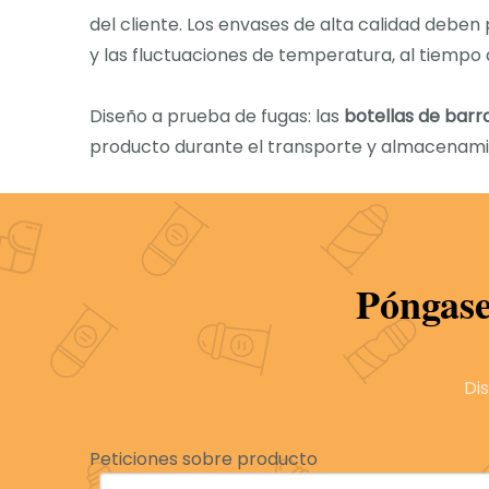
del cliente. Los envases de alta calidad deb
y las fluctuaciones de temperatura, al tiempo 
Diseño a prueba de fugas: las
botellas de barr
producto durante el transporte y almacenamien
Material resistente al impacto: las botellas 
romperse o agrietarse, manteniendo la integri
Póngase
En beyaqi, utilizamos materiales de alta calid
para crear
botellas de barras de desodorante
producto sea seguro y confiable para los clien
Di
2. materiales ecológicos y sostenibles
por qué la sostenibilidad es la clave de las b
Peticiones sobre producto
La sostenibilidad es un factor importante en 