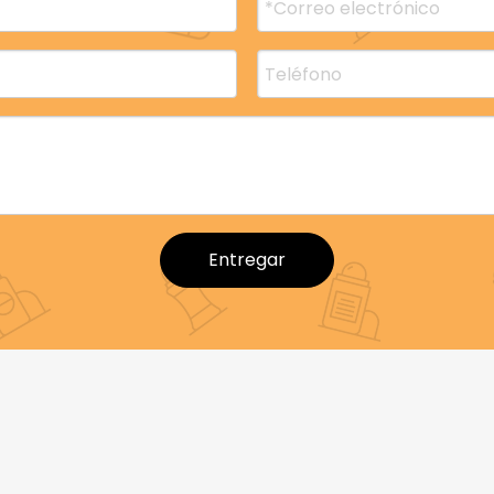
ección de materiales adecuados para
botellas de barras
la de carbono de la marca y atraer a consumidores consci
mbalaje hechas de materiales reciclables, como plásticos
ables, para ayudar a minimizar el impacto ambiental.
n
botellas de desodorante sostenibles
pueden beneficiars
Entregar
líneas de productos sean más atractivas para comprador
 embalaje respetuosas con el medio ambiente para
 y biodegradables que se ajustan a sus objetivos de desar
calidad de primera clase.
nientes