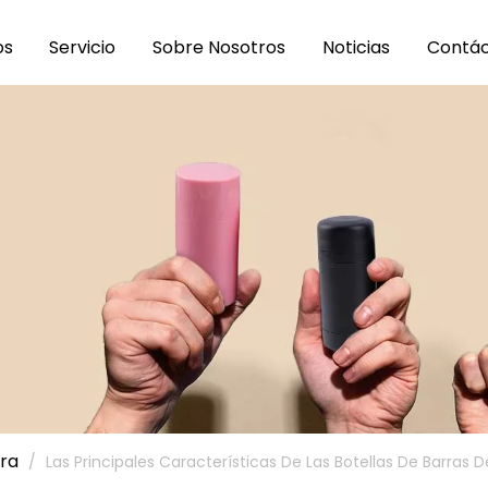
os
Servicio
Sobre Nosotros
Noticias
Contá
rra
/
Las Principales Características De Las Botellas De Barras 