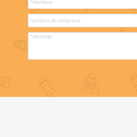
de la demanda de envases ecológicos, la sel
desodorantes
es crucial para reducir la huel
medio ambiente.
Materiales sostenibles: buscar opciones de e
(reciclados después del consumo) o biodegrad
Minimizar el desperdicio: las marcas que elige
huella ambiental reducida, haciendo que sus 
conscientes del medio ambiente.
El beyaqi ofrece una variedad de opciones de
desodorantes, incluidos materiales reciclables
sostenible, manteniendo al mismo tiempo una 
3. mecanismos fáciles de usar y conve