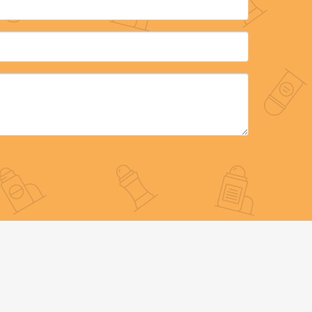
entes del
 PCR
e de una
es
rollo