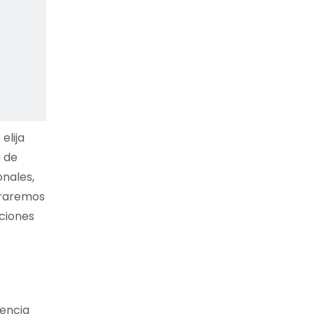
elija
a de
onales,
loraremos
uciones
iencia