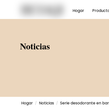
Hogar
Product
Noticias
Hogar
Noticias
Serie desodorante en ba
/
/