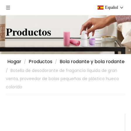
Español
Productos
Hogar
Productos
Bola rodante y bola rodante
/
/
/
Botella de desodorante de fragancia líquida de gran
venta, proveedor de bolas pequeñas de plástico hueco
colorido