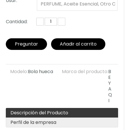
Usar:
PERFUME, Aceite Esencial, Otro C
osmético
Cantidad:
Preguntar
Añadir al carrito
Modelo:
Bola hueca
Marca del producto:
B
E
Y
A
Q
I
Descripción del Producto
Perfil de la empresa