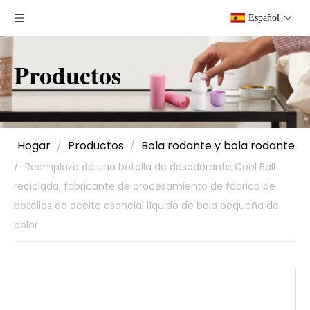
Español
Productos
Hogar
Productos
Bola rodante y bola rodante
/
/
/
Reemplazo de una botella de desodorante Cool Ball
reciclada, fabricante de procesamiento de fábrica de
botellas de aceite esencial líquido de bola pequeña de
color