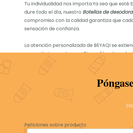
Tu individualidad nos importa.Ya sea que esté
dure todo el día, nuestro
Botellas de desodora
compromiso con la calidad garantiza que cada 
sensación de confianza.
La atención personalizada de BEYAQI se extien
sea exclusivamente suya.Diga adiós a las solu
con tu personalidad.Eleva tu rutina con el toq
Póngase
vacío como botella de plástico de desodora
botella de desodorante al por mayor de 30 g
Di
Envase desodorante de botella de rodillo vac
Rollo de vidrio desodorante de 50 ml en bote
Peticiones sobre producto
botella desodorante con rodillo desodorante 