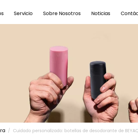
os
Servicio
Sobre Nosotros
Noticias
Contá
rra
/
Cuidado personalizado: botellas de desodorante de BEYAQ