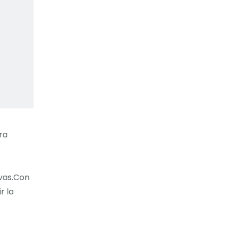
ra
ivas.Con
r la