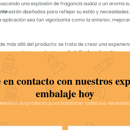
 buscando una explosión de fragancia audaz o un aroma su
nte
están diseñados para reflejar su estilo y necesidades
aplicación sea tan vigorizante como la anterior, mejora
de más allá del producto: se trata de crear una experien
ciones genéricas y adopte una
botella desodorante
que r
ue personalizado que solo BEYAQI puede brindarte.
 en contacto con nuestros exp
nte en barra
botella desodorante
embalaje hoy
 de envase de barra solar
señamos su producto para satisfacer todas sus necesidad
ío de 20 ml
rollo de desodorante en botella
lla recargable
negro roll on de vidrio