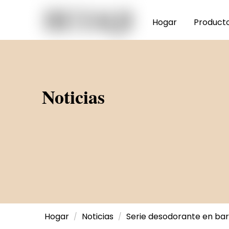
Hogar
Product
Noticias
Hogar
Noticias
Serie desodorante en ba
/
/