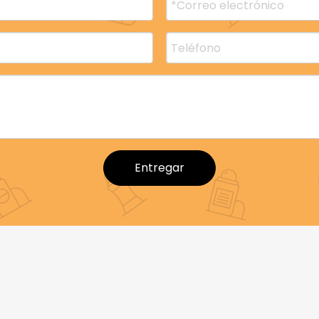
 botella
botella de desodorante roll on
uctos relacionados
Entregar