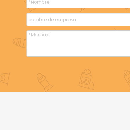
envases desodorante en barra vacío rollo en
Prod