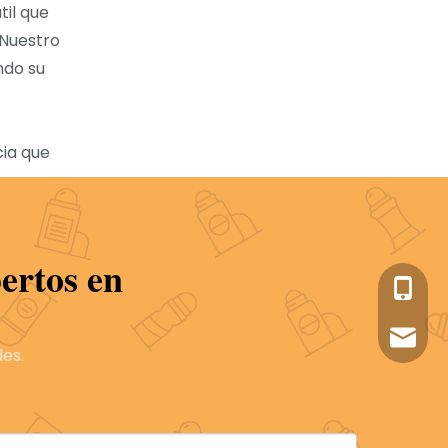
til que
.Nuestro
ndo su
cia que
esuena
ertos en
+86-05
sales1
es.