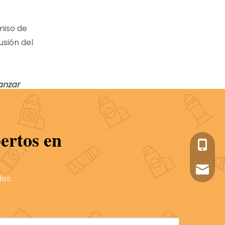
miso de
usión del
vanzar
ra
ertos en
acia una
+86-05
sales1
es.