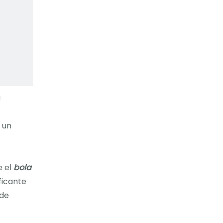
u
 un
e el
bola
ficante
 de