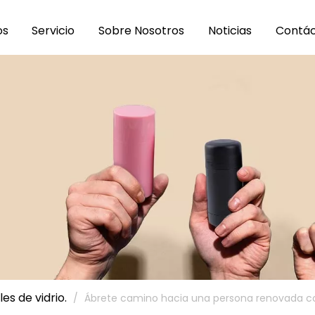
os
Servicio
Sobre Nosotros
Noticias
Contá
es de vidrio.
/
Ábrete camino hacia una persona renovada c