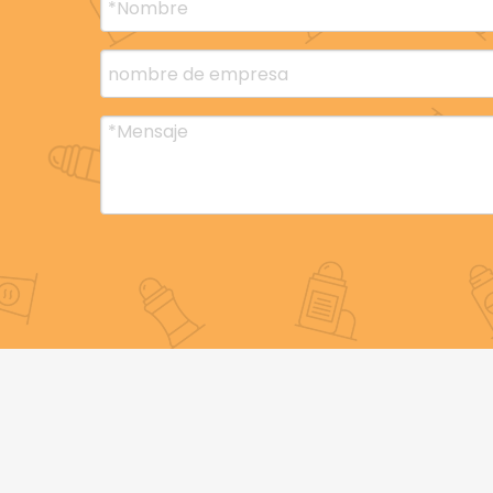
roll on de aceite esencial botella 10ml
ro
Prod