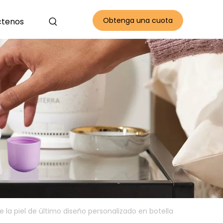
Obtenga una cuota
ctenos
gratis
 la piel de último diseño personalizado en botella