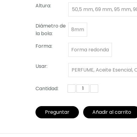
ml
Altura:
50,5 mm, 69 mm, 95 mm, 9
m/112 mm, 115 mm, 100 mm, 1
Diámetro de
8mm
5 m
la bola:
Forma:
Forma redonda
Usar:
PERFUME, Aceite Esencial, 
Cosmético
Cantidad:
Preguntar
Añadir al carrito