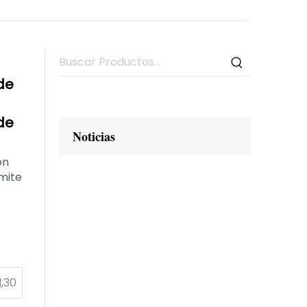
de
 de
Noticias
on
mite
,30