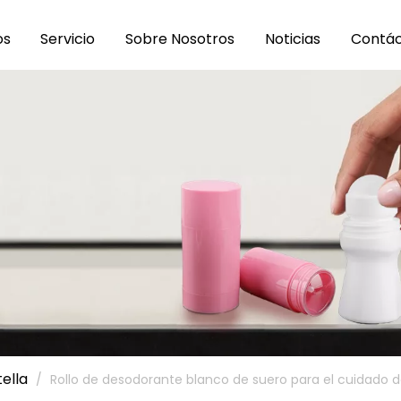
os
Servicio
Sobre Nosotros
Noticias
Contá
tella
/
Rollo de desodorante blanco de suero para el cuidado de