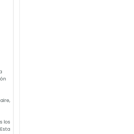
a
ión
aire,
s los
.Esta