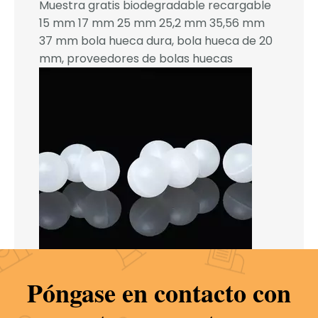
Muestra gratis biodegradable recargable
15 mm 17 mm 25 mm 25,2 mm 35,56 mm
37 mm bola hueca dura, bola hueca de 20
mm, proveedores de bolas huecas
Póngase en contacto con
Venta Al Por Mayor De Etiqueta Privada
Multiusos PP PE Roll on Bottle Proveedores