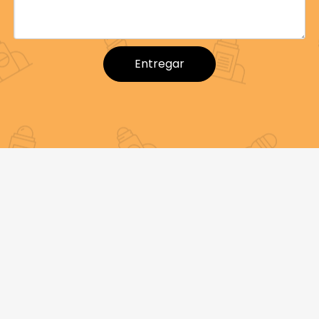
Hueco Proveedores,bolas huecas De
Polietileno,desodorante Bola Hueca
Entregar
Bola de plástico hueca blanca vacía
biodegradable para botella enrollable,
proveedores de bolas de plástico huecas,
bolas de plástico huecas con orificio